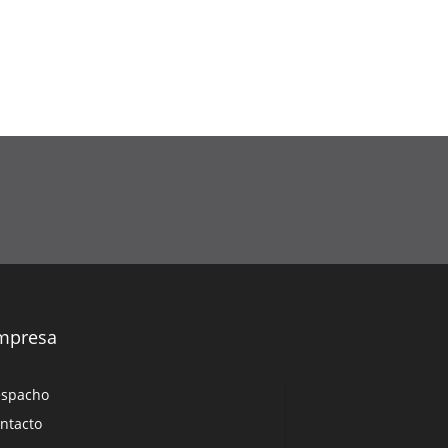
mpresa
spacho
ntacto