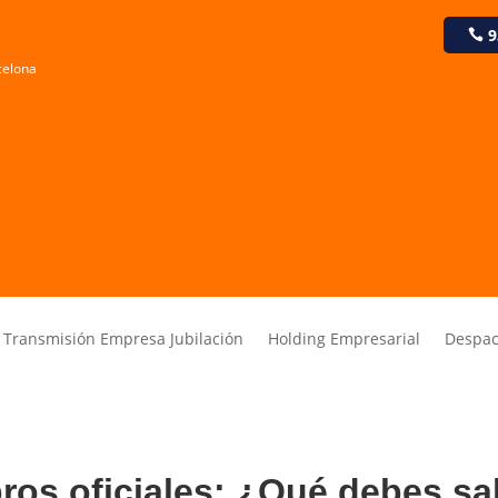
9
rcelona
Transmisión Empresa Jubilación
Holding Empresarial
Despa
bros oficiales: ¿Qué debes s