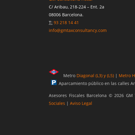
C/ Aribau, 218-224 – Ent. 2a
08006 Barcelona.
T:
93 218 14 41
info@gmtaxconsultancy.com
Metro
Diagonal (L3) y (L5)
|
Metro Ho
Aparcamiento público en las calles Ar
Asesores Fiscales Barcelona © 2026 G
Sociales
|
Aviso Legal