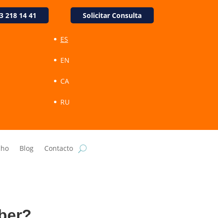
3 218 14 41
Solicitar Consulta
ES
EN
CA
RU
cho
Blog
Contacto
aber?