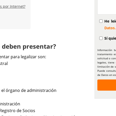
es por Internet?
He le
Datos.
Sí qui
e deben presentar?
Información b
tratamiento e
entar para legalizar son:
solicitud o co
legales, tiene
tral
limitación de 
Puede consulta
de Datos en es
 el órgano de administración
inistración
 Registro de Socios